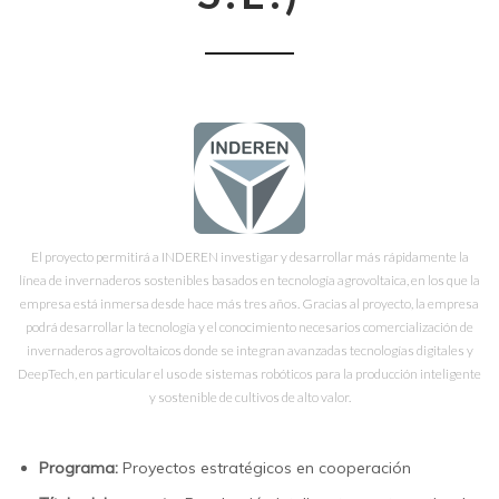
El proyecto permitirá a INDEREN investigar y desarrollar más rápidamente la
línea de invernaderos sostenibles basados en tecnología agrovoltaica, en los que la
empresa está inmersa desde hace más tres años. Gracias al proyecto, la empresa
podrá desarrollar la tecnología y el conocimiento necesarios comercialización de
invernaderos agrovoltaicos donde se integran avanzadas tecnologías digitales y
DeepTech, en particular el uso de sistemas robóticos para la producción inteligente
y sostenible de cultivos de alto valor.
Programa:
Proyectos estratégicos en cooperación