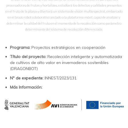
procesadoras de frutas y hortalizas, estudiará los defectos y calidades presentes
en el fruto de la pitaya y diseñará un sistema de visión multiespectral, embarcado
en el brazo robot colaborativo anclado a la plataforma móvil, capaz de analizar y
determinar la calidad del fruto en el momento de la recolección como parámetro
determinante del sistema de recolección diferenciada.
Programa:
Proyectos estratégicos en cooperación
Título del proyecto:
Recolección inteligente y automatizada
de cultivos de alto valor en invernaderos sostenibles
(DRAGONBOT)
Nº de expediente:
INNEST/2023/131
Más Información: